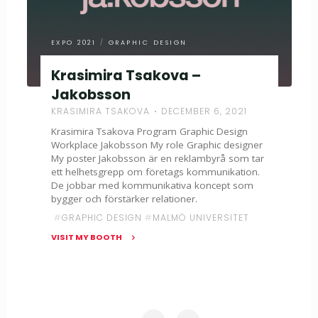
EXPO 2021
/
GRAPHIC DESIGN
Krasimira Tsakova –
Jakobsson
KRASIMIRA TSAKOVA
DECEMBER 6, 2021
Krasimira Tsakova Program Graphic Design
Workplace Jakobsson My role Graphic designer
My poster Jakobsson är en reklambyrå som tar
ett helhetsgrepp om företags kommunikation.
De jobbar med kommunikativa koncept som
bygger och förstärker relationer.
#
GRAPHIC DESIGN
#
MALMÖ UNIVERSITET
VISIT MY BOOTH
"Krasimira
Tsakova
–
Jakobsson"