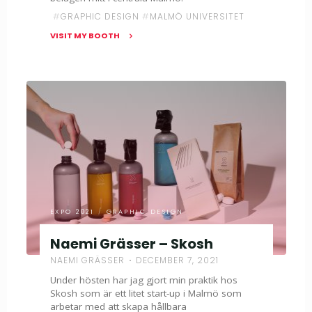
#
GRAPHIC DESIGN
#
MALMÖ UNIVERSITET
VISIT MY BOOTH
"Elin
Isaksson
–
BBDO
Nordics"
EXPO 2021
/
GRAPHIC DESIGN
Naemi Grässer – Skosh
NAEMI GRÄSSER
DECEMBER 7, 2021
Under hösten har jag gjort min praktik hos
Skosh som är ett litet start-up i Malmö som
arbetar med att skapa hållbara