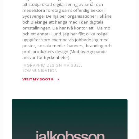
att stödja ökad digitalisering av små- och
medelstora företag samt offentlig Sektor i
Sydsverige. De hjälper organisationer i Skåne
och Blekinge att hänga med i den digitala
omställningen. De har två kontor ett i Malmö
och ett annat i Lund. Jag har fått olika roliga
uppgifter som exempelvis jobbade jag med
poster, sociala medie- banners, branding och
profilprodukters design (Med övergripande
ansvar för tryckenheter).
#
GRAPHIC DESIGN
#
VISUELL
KOMMUNIKATION
VISIT MY BOOTH
"Yasmeen
Khaseem
–
DigIT
Hub"