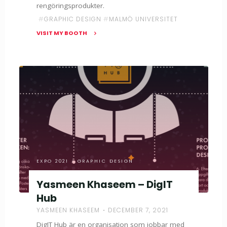
rengöringsprodukter.
#
GRAPHIC DESIGN
#
MALMÖ UNIVERSITET
VISIT MY BOOTH
"Naemi
Grässer
–
Skosh"
EXPO 2021
/
GRAPHIC DESIGN
Yasmeen Khaseem – DigIT
Hub
YASMEEN KHASEEM
DECEMBER 7, 2021
DigIT Hub är en organisation som jobbar med