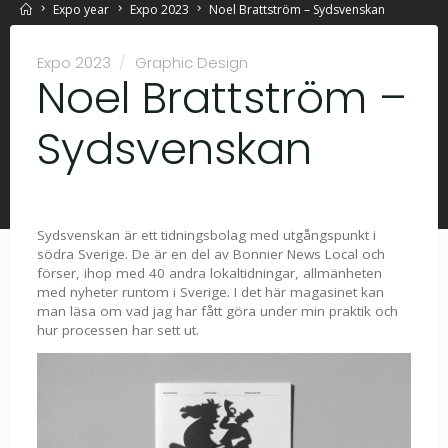
Home
Expo year
Expo 2023
Noel Brattström – Sydsvenskan
Expo 2023
/
Graphic Design
Noel Brattström –
Sydsvenskan
Sydsvenskan är ett tidningsbolag med utgångspunkt i
södra Sverige. De är en del av Bonnier News Local och
förser, ihop med 40 andra lokaltidningar, allmänheten
med nyheter runtom i Sverige. I det här magasinet kan
man läsa om vad jag har fått göra under min praktik och
hur processen har sett ut.