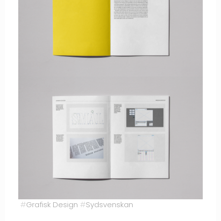
#
Grafisk Design
#
Sydsvenskan