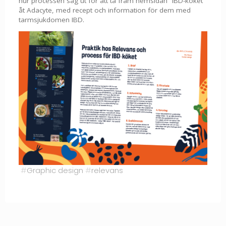
hur processen såg ut för att ta fram hemsidan “IBD-köket”
åt Adacyte, med recept och information för dem med
tarmsjukdomen IBD.
#
Graphic design
#
relevans