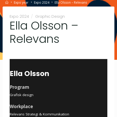
Home
Expo year
Expo 2024
Ella Olsson – Relevans
Expo 2024
/
Graphic Design
Ella Olsson –
Relevans
Ella Olsson
Program
Grafisk design
Workplace
Relevans Strategi & Kommunikation