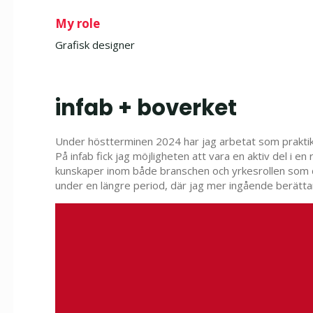
My role
Grafisk designer
infab + boverket
Under höstterminen 2024 har jag arbetat som praktika
På infab fick jag möjligheten att vara en aktiv del i e
kunskaper inom både branschen och yrkesrollen som de
under en längre period, där jag mer ingående berätt