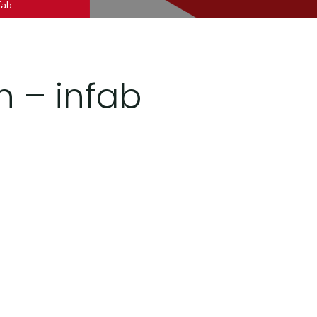
fab
n – infab