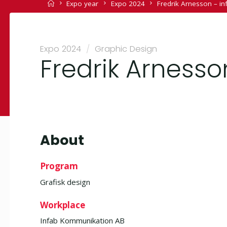
Home
Expo year
Expo 2024
Fredrik Arnesson – in
Expo 2024
/
Graphic Design
Fredrik Arnesso
About
Program
Grafisk design
Workplace
Infab Kommunikation AB