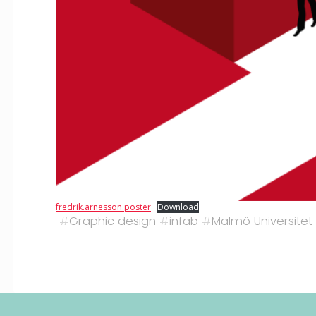
fredrik.arnesson.poster
Download
#
Graphic design
#
infab
#
Malmö Universitet