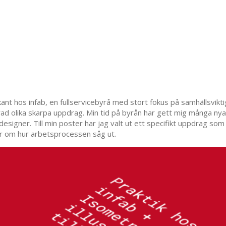
nt hos infab, en fullservicebyrå med stort fokus på samhällsvikt
n rad olika skarpa uppdrag. Min tid på byrån har gett mig många nya
signer. Till min poster har jag valt ut ett specifikt uppdrag so
ar om hur arbetsprocessen såg ut.