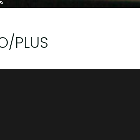
US
CO/PLUS