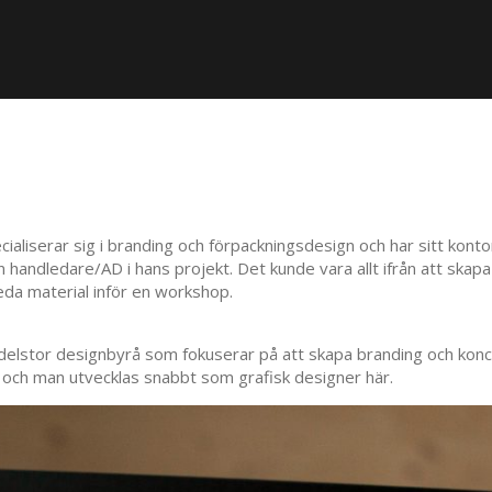
liserar sig i branding och förpackningsdesign och har sitt kont
n handledare/AD i hans projekt. Det kunde vara allt ifrån att skap
reda material inför en workshop.
edelstor designbyrå som fokuserar på att skapa branding och konc
och man utvecklas snabbt som grafisk designer här.