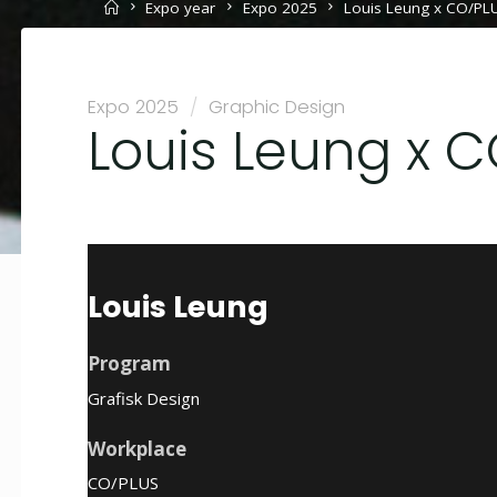
Home
Expo year
Expo 2025
Louis Leung x CO/PL
Expo 2025
/
Graphic Design
Louis Leung x 
Louis Leung
Program
Grafisk Design
Workplace
CO/PLUS