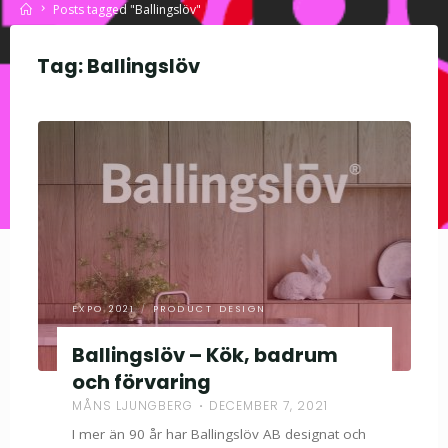
Home
Posts tagged "Ballingslöv"
Tag:
Ballingslöv
EXPO 2021
/
PRODUCT DESIGN
Ballingslöv – Kök, badrum
och förvaring
MÅNS LJUNGBERG
DECEMBER 7, 2021
I mer än 90 år har Ballingslöv AB designat och