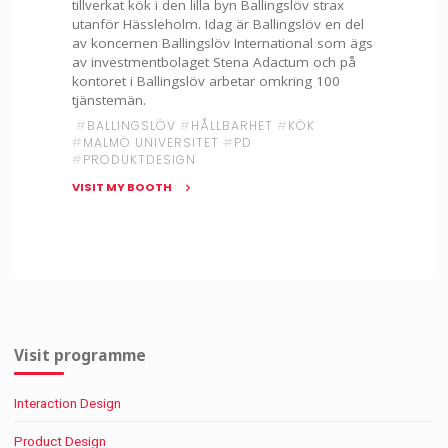
tillverkat kök i den lilla byn Ballingslöv strax
utanför Hässleholm. Idag är Ballingslöv en del
av koncernen Ballingslöv International som ägs
av investmentbolaget Stena Adactum och på
kontoret i Ballingslöv arbetar omkring 100
tjänstemän.
#
BALLINGSLÖV
#
HÅLLBARHET
#
KÖK
#
MALMÖ UNIVERSITET
#
PD
#
PRODUKTDESIGN
VISIT MY BOOTH
"Ballingslöv
–
Kök,
badrum
och
förvaring"
Visit programme
Interaction Design
Product Design