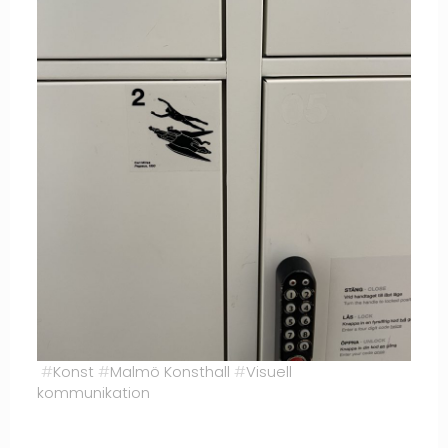
#
Konst
#
Malmö Konsthall
#
Visuell
kommunikation