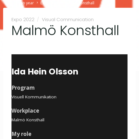
Home
Expo year
Expo 2022
Malmö Konsthall
Expo 2022
/
Visual Communication
Malmö Konsthall
Ida Hein Olsson
Program
Visuell Kommunikation
Workplace
Malmö Konsthall
My role