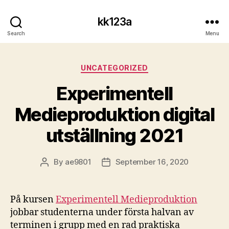
kk123a
Search
Menu
Categories
UNCATEGORIZED
Experimentell
Medieproduktion digital
utställning 2021
By
ae9801
September 16, 2020
Post
Post
author
date
På kursen
Experimentell Medieproduktion
jobbar studenterna under första halvan av
terminen i grupp med en rad praktiska